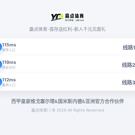
赢点体育-首存送红利-新人千元见面礼
115ms
线路
推荐入口
119ms
线路
稳定访问
112ms
线路
备用入口
西甲皇家维戈塞尔塔&国米斯内德&亚洲官方合作伙伴
赢点体育! | © 2026 All Rights Reserved